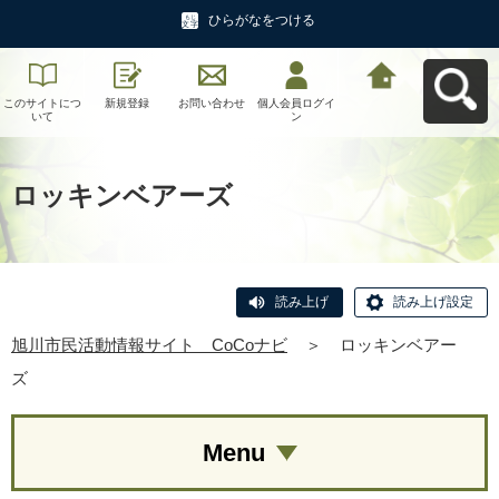
ひらがなをつける
このサイトにつ
新規登録
お問い合わせ
個人会員ログイ
旭川市民活動情
いて
ン
報サイト CoCo
ナビへ戻る
ロッキンベアーズ
読み上げ
読み上げ設定
旭川市民活動情報サイト CoCoナビ
＞
ロッキンベアー
ズ
Menu