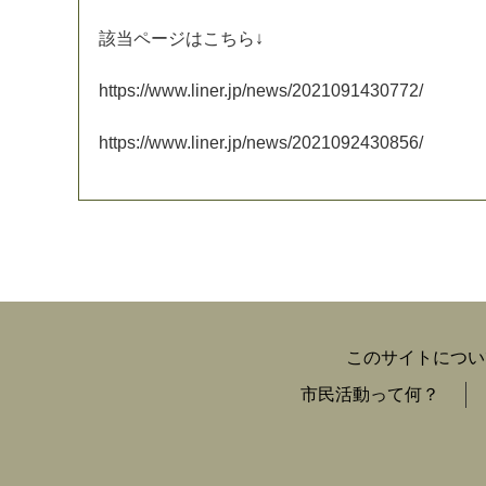
該
当
ペ
ー
ジ
は
こ
ち
ら
↓
h
t
t
p
s
:
/
/
w
w
w
.
l
i
n
e
r
.
j
p
/
n
e
w
s
/
2
0
2
1
0
9
1
4
3
0
7
7
2
/
h
t
t
p
s
:
/
/
w
w
w
.
l
i
n
e
r
.
j
p
/
n
e
w
s
/
2
0
2
1
0
9
2
4
3
0
8
5
6
/
このサイトについ
市民活動って何？