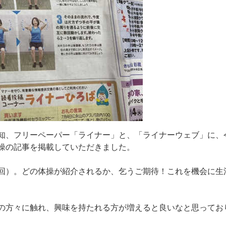
知
、
フ
リ
ー
ペ
ー
パ
ー
「
ラ
イ
ナ
ー
」
と
、
「
ラ
イ
ナ
ー
ウ
ェ
ブ
」
に
、
操
の
記
事
を
掲
載
し
て
い
た
だ
き
ま
し
た
。
回
）
。
ど
の
体
操
が
紹
介
さ
れ
る
か
、
乞
う
ご
期
待
！
こ
れ
を
機
会
に
生
の
方
々
に
触
れ
、
興
味
を
持
た
れ
る
方
が
増
え
る
と
良
い
な
と
思
っ
て
お