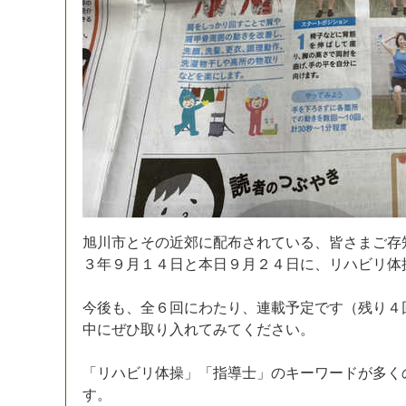
旭
川
市
と
そ
の
近
郊
に
配
布
さ
れ
て
い
る
、
皆
さ
ま
ご
存
３
年
９
月
１
４
日
と
本
日
９
月
２
４
日
に
、
リ
ハ
ビ
リ
体
今
後
も
、
全
６
回
に
わ
た
り
、
連
載
予
定
で
す
（
残
り
４
中
に
ぜ
ひ
取
り
入
れ
て
み
て
く
だ
さ
い
。
「
リ
ハ
ビ
リ
体
操
」
「
指
導
士
」
の
キ
ー
ワ
ー
ド
が
多
く
す
。