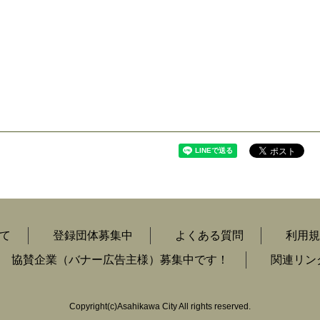
て
登録団体募集中
よくある質問
利用規
協賛企業（バナー広告主様）募集中です！
関連リン
Copyright
(c)
Asahikawa City All rights reserved.