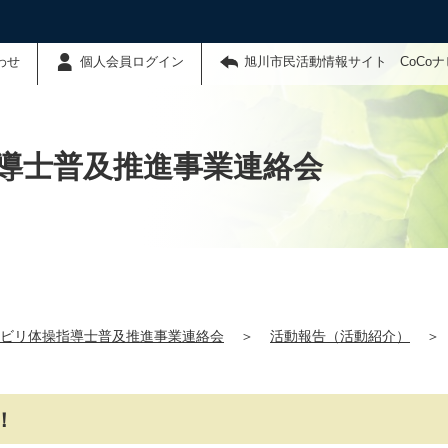
わせ
個人会員ログイン
旭川市民活動情報サイト CoCo
導士普及推進事業連絡会
ビリ体操指導士普及推進事業連絡会
＞
活動報告（活動紹介）
＞
！