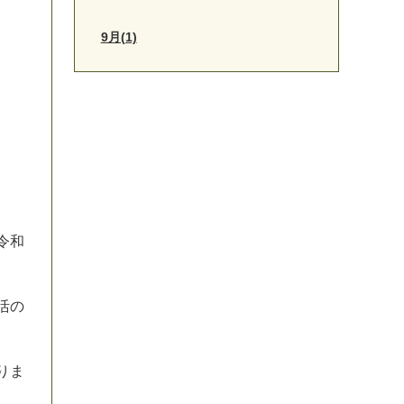
9月(1)
令
和
活
の
り
ま