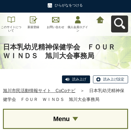
ひらがなをつける
このサイトにつ
新規登録
お問い合わせ
個人会員ログイ
旭川市民活動情
いて
ン
報サイト CoCo
ナビへ戻る
日本乳幼児精神保健学会 ＦＯＵＲ
ＷＩＮＤＳ 旭川大会事務局
読み上げ
読み上げ設定
旭川市民活動情報サイト CoCoナビ
＞
日本乳幼児精神保
健学会 ＦＯＵＲ ＷＩＮＤＳ 旭川大会事務局
Menu