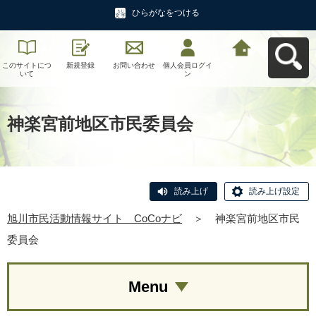
ひらがなをつける
このサイトにつ
新規登録
お問い合わせ
個人会員ログイ
旭川市民活動情
いて
ン
報サイト CoCo
ナビへ戻る
神楽宮前地区市民委員会
読み上げ
読み上げ設定
旭川市民活動情報サイト CoCoナビ
＞
神楽宮前地区市民
委員会
Menu