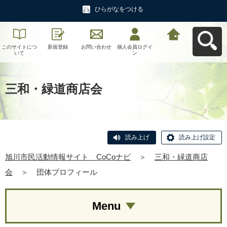
ひらがなをつける
このサイトにつ
新規登録
お問い合わせ
個人会員ログイ
旭川市民活動情
いて
ン
報サイト CoCo
ナビへ戻る
三和・緑道商店会
読み上げ
読み上げ設定
旭川市民活動情報サイト CoCoナビ
＞
三和・緑道商店
会
＞
団体プロフィール
Menu