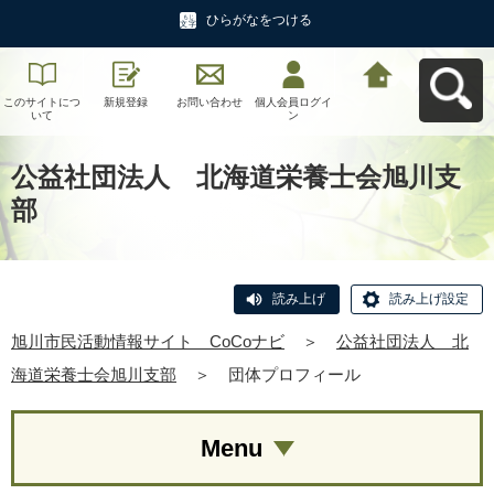
ひらがなをつける
このサイトにつ
新規登録
お問い合わせ
個人会員ログイ
旭川市民活動情
いて
ン
報サイト CoCo
ナビへ戻る
公益社団法人 北海道栄養士会旭川支
部
読み上げ
読み上げ設定
旭川市民活動情報サイト CoCoナビ
＞
公益社団法人 北
海道栄養士会旭川支部
＞
団体プロフィール
Menu