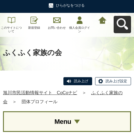
ひらがなをつける
このサイトにつ
新規登録
お問い合わせ
個人会員ログイ
旭川市民活動情
いて
ン
報サイト CoCo
ナビへ戻る
ふくふく家族の会
読み上げ
読み上げ設定
旭川市民活動情報サイト CoCoナビ
＞
ふくふく家族の
会
＞
団体プロフィール
Menu