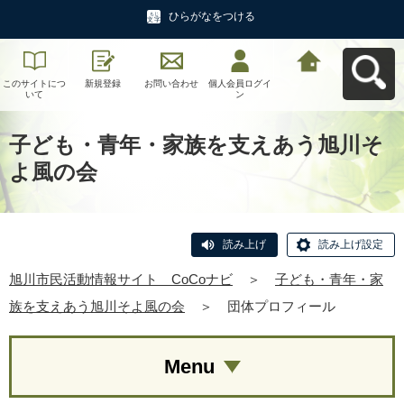
ひらがなをつける
このサイトにつ
新規登録
お問い合わせ
個人会員ログイ
旭川市民活動情
いて
ン
報サイト CoCo
ナビへ戻る
子ども・青年・家族を支えあう旭川そ
よ風の会
読み上げ
読み上げ設定
旭川市民活動情報サイト CoCoナビ
＞
子ども・青年・家
族を支えあう旭川そよ風の会
＞
団体プロフィール
Menu