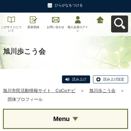
ひらがなをつける
このサイトにつ
新規登録
お問い合わせ
個人会員ログイ
旭川市民活動情
いて
ン
報サイト CoCo
ナビへ戻る
旭川歩こう会
読み上げ
読み上げ設定
旭川市民活動情報サイト CoCoナビ
＞
旭川歩こう会
＞
団体プロフィール
Menu