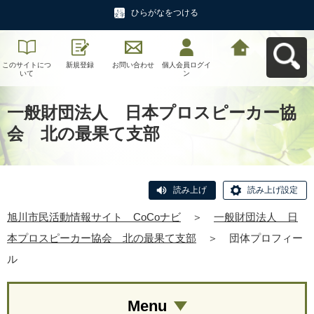
ひらがなをつける
このサイトにつ
新規登録
お問い合わせ
個人会員ログイ
旭川市民活動情
いて
ン
報サイト CoCo
ナビへ戻る
一般財団法人 日本プロスピーカー協
会 北の最果て支部
読み上げ
読み上げ設定
旭川市民活動情報サイト CoCoナビ
＞
一般財団法人 日
本プロスピーカー協会 北の最果て支部
＞
団体プロフィー
ル
Menu