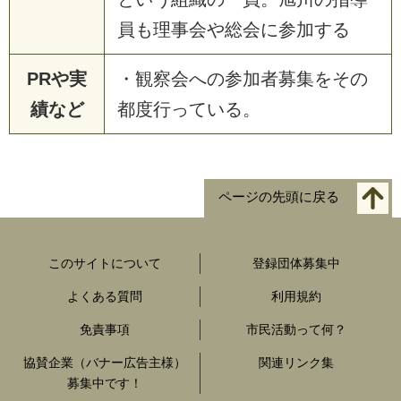
員も理事会や総会に参加する
PRや実
・観察会への参加者募集をその
績など
都度行っている。
ページの先頭に戻る
このサイトについて
登録団体募集中
よくある質問
利用規約
免責事項
市民活動って何？
協賛企業（バナー広告主様）
関連リンク集
募集中です！