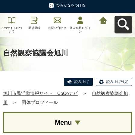
ひらがなをつける
このサイトにつ
新規登録
お問い合わせ
個人会員ログイ
旭川市民活動情
いて
ン
報サイト CoCo
ナビへ戻る
自然観察協議会旭川
読み上げ
読み上げ設定
旭川市民活動情報サイト CoCoナビ
＞
自然観察協議会旭
川
＞
団体プロフィール
Menu