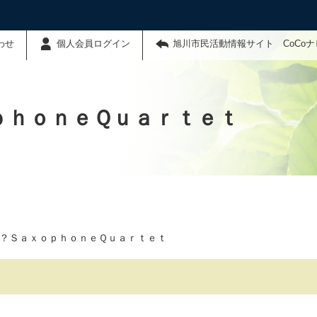
わせ
個人会員ログイン
旭川市民活動情報サイト CoCo
ｐｈｏｎｅＱｕａｒｔｅｔ
？ＳａｘｏｐｈｏｎｅＱｕａｒｔｅｔ