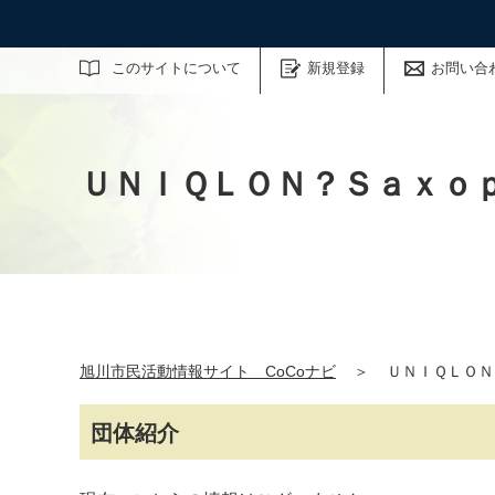
サイト内検索
このサイトについて
新規登録
お問い合
ＵＮＩＱＬＯＮ？Ｓａｘｏ
旭川市民活動情報サイト CoCoナビ
＞
ＵＮＩＱＬＯＮ
団体紹介