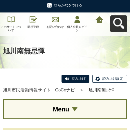
ひらがなをつける
このサイトにつ
新規登録
お問い合わせ
個人会員ログイ
旭川市民活動情
いて
ン
報サイト CoCo
ナビへ戻る
旭川南無忌憚
読み上げ
読み上げ設定
旭川市民活動情報サイト CoCoナビ
＞
旭川南無忌憚
Menu