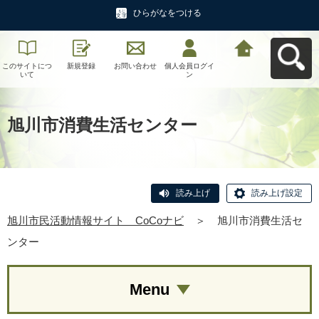
ひらがなをつける
このサイトにつ
新規登録
お問い合わせ
個人会員ログイ
旭川市民活動情
いて
ン
報サイト CoCo
ナビへ戻る
旭川市消費生活センター
読み上げ
読み上げ設定
旭川市民活動情報サイト CoCoナビ
＞
旭川市消費生活セ
ンター
Menu