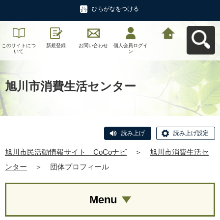
ひらがなをつける
このサイトにつ
新規登録
お問い合わせ
個人会員ログイ
旭川市民活動情
いて
ン
報サイト CoCo
ナビへ戻る
旭川市消費生活センター
読み上げ
読み上げ設定
旭川市民活動情報サイト CoCoナビ
＞
旭川市消費生活セ
ンター
＞
団体プロフィール
Menu