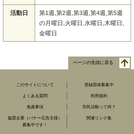
活動日
第1週,第2週,第3週,第4週,第5週
の月曜日,火曜日,水曜日,木曜日,
金曜日
ページの先頭に戻る
このサイトについて
登録団体募集中
よくある質問
利用規約
免責事項
市民活動って何？
協賛企業（バナー広告主様）
関連リンク集
募集中です！