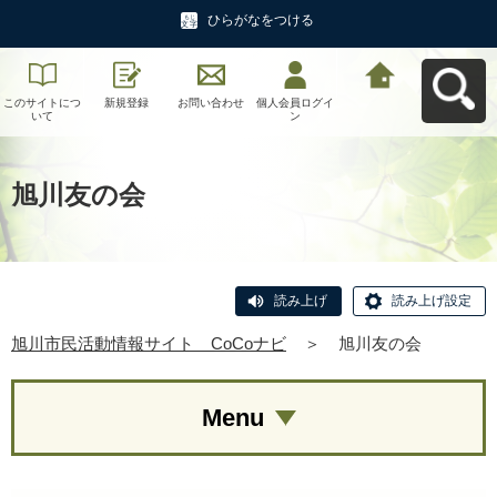
ひらがなをつける
このサイトにつ
新規登録
お問い合わせ
個人会員ログイ
旭川市民活動情
いて
ン
報サイト CoCo
ナビへ戻る
旭川友の会
読み上げ
読み上げ設定
旭川市民活動情報サイト CoCoナビ
＞
旭川友の会
Menu