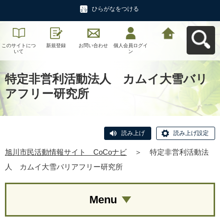
ひらがなをつける
このサイトにつ
新規登録
お問い合わせ
個人会員ログイ
旭川市民活動情
いて
ン
報サイト CoCo
ナビへ戻る
特定非営利活動法人 カムイ大雪バリ
アフリー研究所
読み上げ
読み上げ設定
旭川市民活動情報サイト CoCoナビ
＞
特定非営利活動法
人 カムイ大雪バリアフリー研究所
Menu