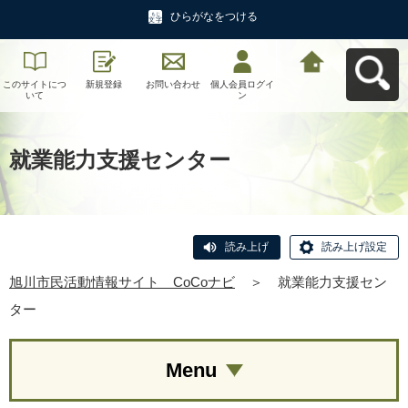
ひらがなをつける
このサイトにつ
新規登録
お問い合わせ
個人会員ログイ
旭川市民活動情
いて
ン
報サイト CoCo
ナビへ戻る
就業能力支援センター
読み上げ
読み上げ設定
旭川市民活動情報サイト CoCoナビ
＞
就業能力支援セン
ター
Menu