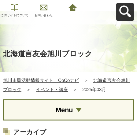
このサイトについて
お問い合わせ
旭川市民活動情報サ
イト CoCoナビへ
戻る
北海道言友会旭川ブロック
旭川市民活動情報サイト CoCoナビ
＞
北海道言友会旭川
ブロック
＞
イベント・講座
＞
2025年03月
Menu
アーカイブ