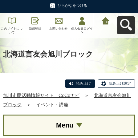
ひらがなをつける
このサイトにつ
新規登録
お問い合わせ
個人会員ログイ
旭川市民活動情
いて
ン
報サイト CoCo
ナビへ戻る
北海道言友会旭川ブロック
読み上げ
読み上げ設定
旭川市民活動情報サイト CoCoナビ
＞
北海道言友会旭川
ブロック
＞
イベント・講座
Menu