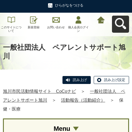
ひらがなをつける
このサイトにつ
新規登録
お問い合わせ
個人会員ログイ
旭川市民活動情
いて
ン
報サイト CoCo
ナビへ戻る
一般社団法人 ペアレントサポート旭
川
読み上げ
読み上げ設定
旭川市民活動情報サイト CoCoナビ
＞
一般社団法人 ペ
アレントサポート旭川
＞
活動報告（活動紹介）
＞
保
健・医療
Menu