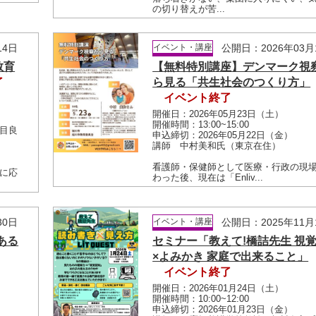
の切り替えが苦...
14日
イベント・講座
公開日：2026年03月
教育
【無料特別講座】デンマーク視
了
ら見る「共生社会のつくり方」
イベント終了
開催日：2026年05月23日（土）
開催時間：13:00~15:00
目良
申込締切：2026年05月22日（金）
講師 中村美和氏（東京在住）
看護師・保健師として医療・行政の現
に応
わった後、現在は「Enliv...
30日
イベント・講座
公開日：2025年11月
ある
セミナー「教えて!橋詰先生 視
×よみかき 家庭で出来ること」
イベント終了
開催日：2026年01月24日（土）
開催時間：10:00~12:00
申込締切：2026年01月23日（金）