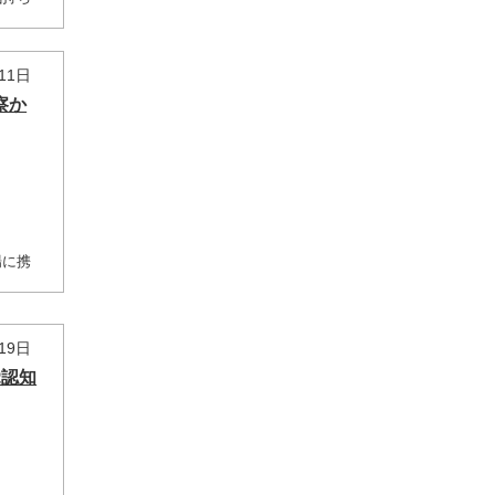
11日
察か
場に携
19日
覚認知