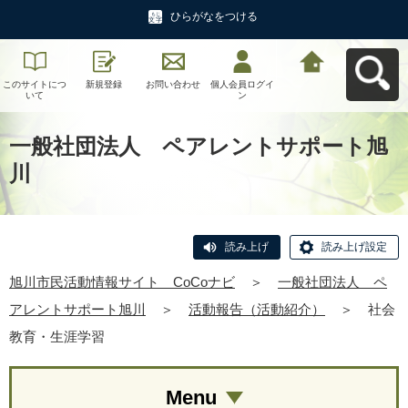
ひらがなをつける
このサイトにつ
新規登録
お問い合わせ
個人会員ログイ
旭川市民活動情
いて
ン
報サイト CoCo
ナビへ戻る
一般社団法人 ペアレントサポート旭
川
読み上げ
読み上げ設定
旭川市民活動情報サイト CoCoナビ
＞
一般社団法人 ペ
アレントサポート旭川
＞
活動報告（活動紹介）
＞
社会
教育・生涯学習
Menu