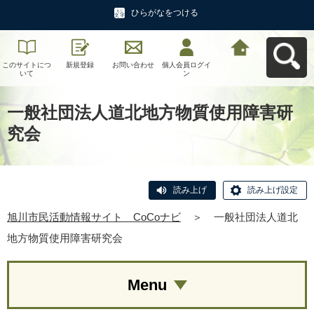
ひらがなをつける
このサイトにつ
新規登録
お問い合わせ
個人会員ログイ
旭川市民活動情
いて
ン
報サイト CoCo
ナビへ戻る
一般社団法人道北地方物質使用障害研
究会
読み上げ
読み上げ設定
旭川市民活動情報サイト CoCoナビ
＞
一般社団法人道北
地方物質使用障害研究会
Menu