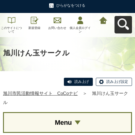
ひらがなをつける
このサイトにつ
新規登録
お問い合わせ
個人会員ログイ
旭川市民活動情
いて
ン
報サイト CoCo
ナビへ戻る
旭川けん玉サークル
読み上げ
読み上げ設定
旭川市民活動情報サイト CoCoナビ
＞
旭川けん玉サーク
ル
Menu