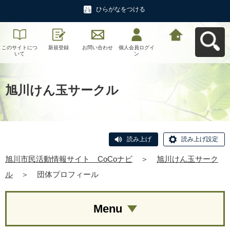
ひらがなをつける
このサイトにつ
新規登録
お問い合わせ
個人会員ログイ
旭川市民活動情
いて
ン
報サイト CoCo
ナビへ戻る
旭川けん玉サークル
読み上げ
読み上げ設定
旭川市民活動情報サイト CoCoナビ
＞
旭川けん玉サーク
ル
＞
団体プロフィール
Menu