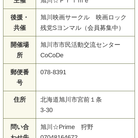
主催
旭川☆Ｐｒｉｍｅ
後援・
旭川映画サークル 映画ロック
共催
残党Sヨンマル（会員募集中）
開催場
旭川市市民活動交流センター
所
CoCoDe
郵便番
078-8391
号
住所
北海道旭川市宮前１条
3-30
問い合
旭川☆Prime 狩野
わせ先
07048164672