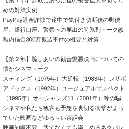
【第１部】詐欺にあった後の被害拡大を防ぐた
めの対策実例
PayPay返金詐欺で途中で気付き切断後の郵便
局、銀行口座、警察への届出の時系列トーク談
稚内信金300万振込事件の概要と対策
【第２部】騙しあいの勧善懲悪映画についての
懐かシネマトーク
スティング（1975年）大逆転（1983年）レザボ
アドックス（1992年）ユージュアルサスペクト
（1995年）オーシャンズ11（2001年）等の騙
シネマや私たち観客も予想を裏切る衝撃がまっ
ていた映画などゆる～い茶話会
映画知識不要、観てなくても楽しめるネタバレ