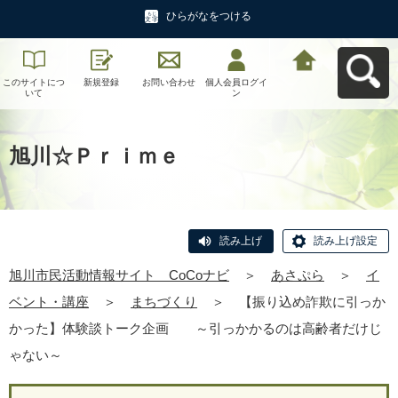
ひらがなをつける
このサイトにつ
新規登録
お問い合わせ
個人会員ログイ
旭川市民活動情
いて
ン
報サイト CoCo
ナビへ戻る
旭川☆Ｐｒｉｍｅ
読み上げ
読み上げ設定
旭川市民活動情報サイト CoCoナビ
＞
あさぷら
＞
イ
ベント・講座
＞
まちづくり
＞
【振り込め詐欺に引っか
かった】体験談トーク企画 ～引っかかるのは高齢者だけじ
ゃない～