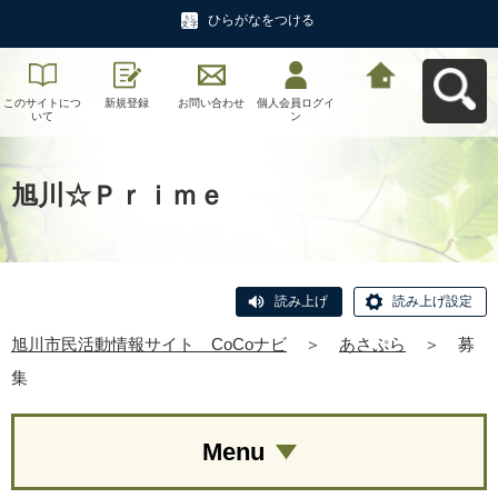
ひらがなをつける
このサイトにつ
新規登録
お問い合わせ
個人会員ログイ
旭川市民活動情
いて
ン
報サイト CoCo
ナビへ戻る
旭川☆Ｐｒｉｍｅ
読み上げ
読み上げ設定
旭川市民活動情報サイト CoCoナビ
＞
あさぷら
＞
募
集
Menu