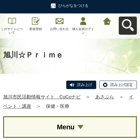
ひらがなをつける
このサイトにつ
新規登録
お問い合わせ
個人会員ログイ
旭川市民活動情
いて
ン
報サイト CoCo
ナビへ戻る
旭川☆Ｐｒｉｍｅ
読み上げ
読み上げ設定
旭川市民活動情報サイト CoCoナビ
＞
あさぷら
＞
イ
ベント・講座
＞
保健・医療
Menu