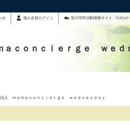
わせ
個人会員ログイン
旭川市民活動情報サイト CoCo
ｍａｃｏｎｃｉｅｒｇｅ ｗｅｄ
法人 ｍａｍａｃｏｎｃｉｅｒｇｅ ｗｅｄｎｅｓｄａｙ