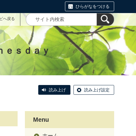
ひらがなをつける
ナビへ戻る
ｎｅｓｄａｙ
読み上げ
読み上げ設定
Menu
ホーム