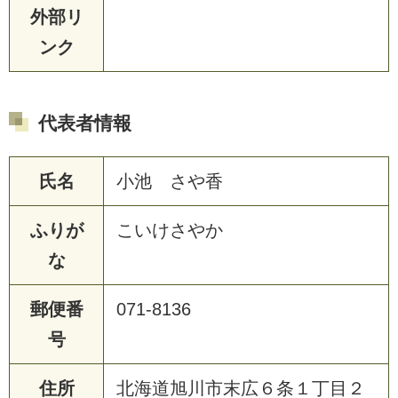
外部リ
ンク
代表者情報
氏名
小池 さや香
ふりが
こいけさやか
な
郵便番
071-8136
号
住所
北海道旭川市末広６条１丁目２