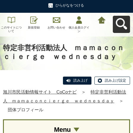
ひらがなをつける
このサイトにつ
新規登録
お問い合わせ
個人会員ログイ
旭川市民活動情
いて
ン
報サイト CoCo
ナビへ戻る
特定非営利活動法人 ｍａｍａｃｏｎ
ｃｉｅｒｇｅ ｗｅｄｎｅｓｄａｙ
読み上げ
読み上げ設定
旭川市民活動情報サイト CoCoナビ
＞
特定非営利活動法
人 ｍａｍａｃｏｎｃｉｅｒｇｅ ｗｅｄｎｅｓｄａｙ
＞
団体プロフィール
Menu