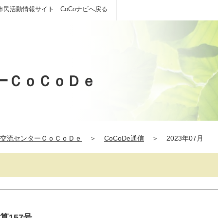
市民活動情報サイト CoCoナビへ戻る
ーＣｏＣｏＤｅ
交流センターＣｏＣｏＤｅ
＞
CoCoDe通信
＞
2023年07月
算157号