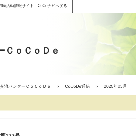
市民活動情報サイト CoCoナビへ戻る
ーＣｏＣｏＤｅ
交流センターＣｏＣｏＤｅ
＞
CoCoDe通信
＞
2025年03月
算177号