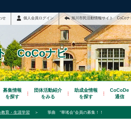
わせ
個人会員ログイン
旭川市民活動情報サイト CoCo
 CoCoナビ
募集情報
団体活動紹介
助成金情報
CoCoDe
を探す
をみる
を探す
通信
会教育・生涯学習
＞
箏曲 ”華瑤会”会員の募集！！