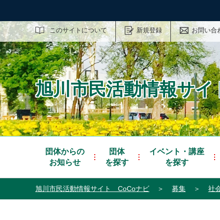
サイト内検索
このサイトについて
新規登録
お問い合
旭川市民活動情報サイト
団体からの
団体
イベント・講座
お知らせ
を探す
を探す
旭川市民活動情報サイト CoCoナビ
＞
募集
＞
社