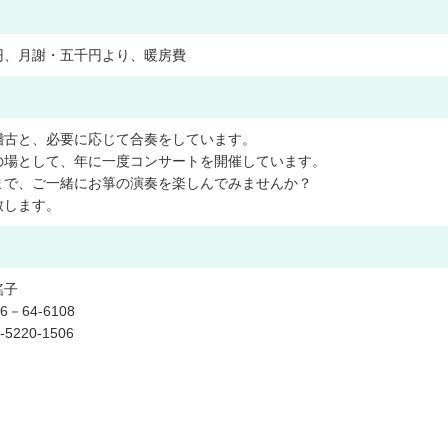
円
、
月
謝
・
五
千
円
よ
り
、
暖
房
費
稽
古
と
、
必
要
に
応
じ
て
合
奏
を
し
て
い
ま
す
。
の
場
と
し
て
、
年
に
一
度
コ
ン
サ
ー
ト
を
開
催
し
て
い
ま
す
。
ま
で
、
ご
一
緒
に
お
箏
の
演
奏
を
楽
し
ん
で
み
ま
せ
ん
か
？
致
し
ま
す
。
瑤
子
6
－
6
4
-
6
1
0
8
-
5
2
2
0
-
1
5
0
6