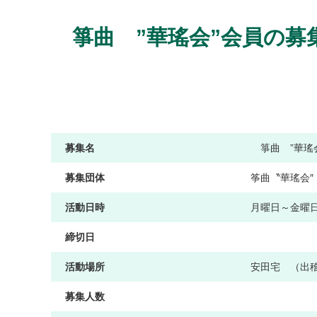
箏曲 ”華瑤会”会員の募
募集名
箏曲 ”華瑤
募集団体
筝曲〝華瑤会″
活動日時
月
曜
日
～
金
曜
締切日
活動場所
安
田
宅
（
出
募集人数