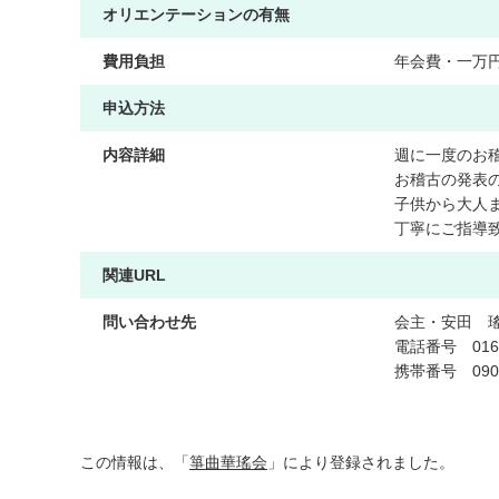
オリエンテーションの有無
費用負担
年
会
費
・
一
万
申込方法
内容詳細
週
に
一
度
の
お
お
稽
古
の
発
表
子
供
か
ら
大
人
丁
寧
に
ご
指
導
関連URL
問い合わせ先
会
主
・
安
田
電
話
番
号
0
1
6
携
帯
番
号
0
9
0
この情報は、「
箏曲華瑤会
」により登録されました。