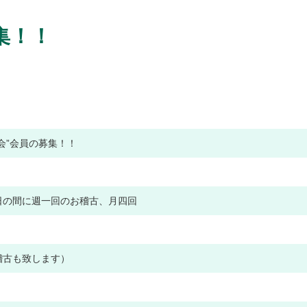
集！！
会”会員の募集！！
日
の
間
に
週
一
回
の
お
稽
古
、
月
四
回
稽
古
も
致
し
ま
す
）