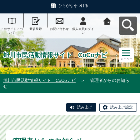
ひらがなをつける
このサイトにつ
新規登録
お問い合わせ
個人会員ログイ
旭川市民活動情
いて
ン
報サイト CoCo
ナビへ戻る
旭川市民活動情報サイト CoCoナビ
メニュー
旭川市民活動情報サイト CoCoナビ
＞
管理者からのお知ら
せ
読み上げ
読み上げ設定