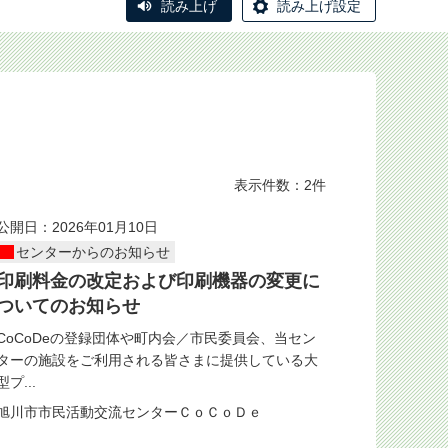
読み上げ
読み上げ設定
表示件数：2件
公開日：2026年01月10日
センターからのお知らせ
印刷料金の改定および印刷機器の変更に
ついてのお知らせ
CoCoDeの登録団体や町内会／市民委員会、当セン
ターの施設をご利用される皆さまに提供している大
型プ...
旭川市市民活動交流センターＣｏＣｏＤｅ