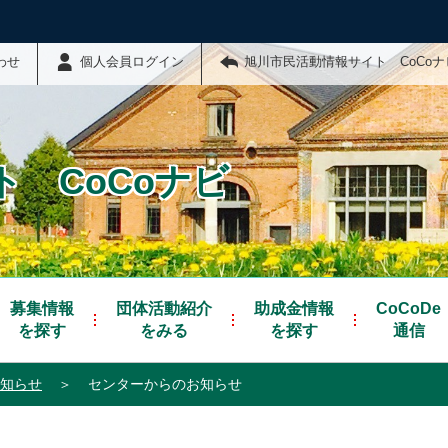
わせ
個人会員ログイン
旭川市民活動情報サイト CoCo
 CoCoナビ
募集情報
団体活動紹介
助成金情報
CoCoDe
を探す
をみる
を探す
通信
知らせ
＞
センターからのお知らせ