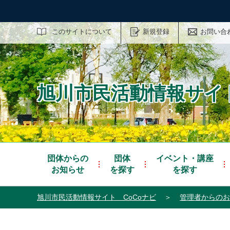
サイト内検索
このサイトについて
新規登録
お問い合
旭川市民活動情報サイト
団体からの
団体
イベント・講座
お知らせ
を探す
を探す
旭川市民活動情報サイト CoCoナビ
＞
管理者からのお