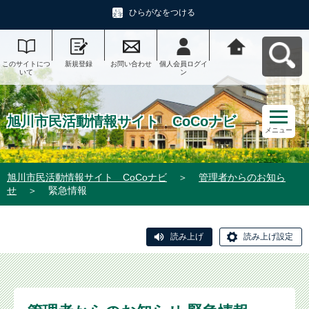
ひらがなをつける
このサイトにつ
新規登録
お問い合わせ
個人会員ログイ
旭川市民活動情
いて
ン
報サイト CoCo
ナビへ戻る
旭川市民活動情報サイト CoCoナビ
メニュー
旭川市民活動情報サイト CoCoナビ
＞
管理者からのお知ら
せ
＞
緊急情報
読み上げ
読み上げ設定