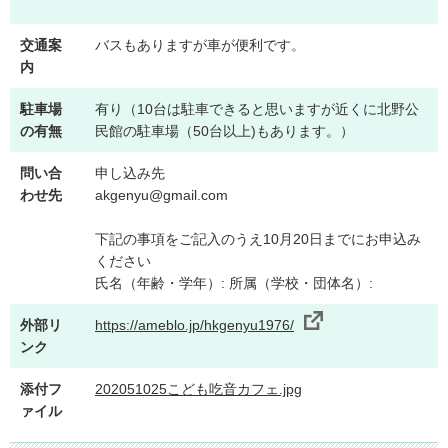
交通案
バスもありますが車が便利です。
内
駐車場
有り（10台は駐車できると思いますが近くに北野公
の有無
民館の駐車場（50台以上)もあります。）
問い合
申し込み先
わせ先
akgenyu@gmail.com
下記の事項をご記入のうえ10月20日までにお申込み
ください
氏名（年齢・学年）: 所属（学校・団体名）:
外部リ
https://ameblo.jp/hkgenyu1976/
ンク
添付フ
202051025こども吃音カフェ.jpg
ァイル