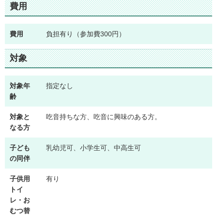
費用
費用
負担有り（参加費300円）
対象
対象年
指定なし
齢
対象と
吃音持ちな方、吃音に興味のある方。
なる方
子ども
乳幼児可、小学生可、中高生可
の同伴
子供用
有り
トイ
レ・お
むつ替