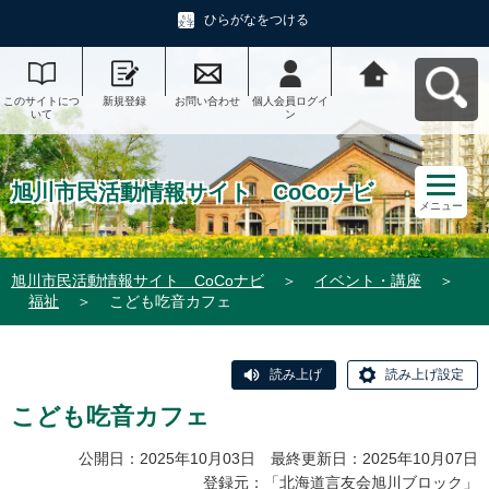
ひらがなをつける
このサイトにつ
新規登録
お問い合わせ
個人会員ログイ
旭川市民活動情
いて
ン
報サイト CoCo
ナビへ戻る
旭川市民活動情報サイト CoCoナビ
メニュー
旭川市民活動情報サイト CoCoナビ
＞
イベント・講座
＞
福祉
＞
こども吃音カフェ
読み上げ
読み上げ設定
こども吃音カフェ
公開日：2025年10月03日 最終更新日：2025年10月07日
登録元：「
北海道言友会旭川ブロック
」