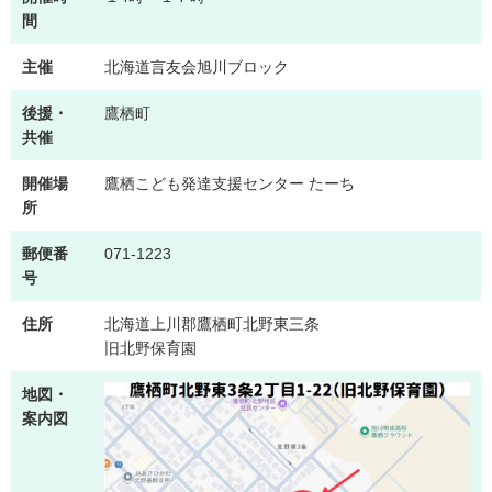
間
主催
北海道言友会旭川ブロック
後援・
鷹栖町
共催
開催場
鷹栖こども発達支援センター たーち
所
郵便番
071-1223
号
住所
北海道上川郡鷹栖町北野東三条
旧北野保育園
地図・
案内図