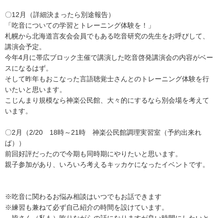
〇12月（詳細決まったら別途報告）
「吃音についての学習とトレーニング体験を！」
札幌から北海道言友会会員でもある吃音研究の先生をお呼びして、
講演会予定。
今年4月に帯広ブロック主催で講演した吃音啓発講演会の内容がベー
スになるはず。
そして昨年もおこなった言語聴覚士さんとのトレーニング体験を行
いたいと思います。
こじんまり規模なら神楽公民館、大々的にするなら別会場を考えて
います。
〇2月（2/20 18時～21時 神楽公民館調理実習室（予約出来れ
ば））
前回好評だったので今期も同時期にやりたいと思います。
親子参加があり、いろいろ考えるキッカケになったイベントです。
※吃音に関わるお悩み相談はいつでもお話できます
※練習も兼ねて必ず自己紹介の時間を設けています。