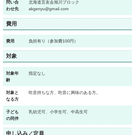
問い合
北海道言友会旭川ブロック
わせ先
akgenyu@gmail.com
費用
費用
負担有り（参加費100円）
対象
対象年
指定なし
齢
対象と
吃音持ちな方、吃音に興味のある方。
なる方
子ども
乳幼児可、小学生可、中高生可
の同伴
申し込み／定員