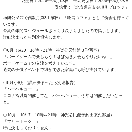
公開日：2026年06月03日 最終更新日：2026年06月03日
登録元：「
北海道言友会旭川ブロック
」
神楽公民館で偶数月第3土曜日に「吃音カフェ」として例会を行って
います。
今期の年間スケジュールざっくり決まりましたので掲示します。
詳細決まったら別途報告します。
〇6月（6/20 18時～21時 神楽公民館第３学習室）
「ボードゲームで楽しもう！ばばぬき大会もやりたいね！」
ボードゲームでの交流を考えています。
過去の子供イベントで縁ができた家庭にも呼び掛けています。
〇8月か9月（詳細決まったら別途報告）
「バーベキュー！」
コロナ禍以降開催してないバーべキュー、今年は開催したいな～
と。
〇10月（10/17 18時～21時 神楽公民館予約出来た部屋）
「フリートーク！」
特に決まっておりません～