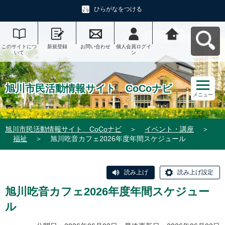
ひらがなをつける
このサイトにつ
新規登録
お問い合わせ
個人会員ログイ
旭川市民活動情
いて
ン
報サイト CoCo
ナビへ戻る
旭川市民活動情報サイト CoCoナビ
メニュー
旭川市民活動情報サイト CoCoナビ
＞
イベント・講座
＞
福祉
＞
旭川吃音カフェ2026年度年間スケジュール
読み上げ
読み上げ設定
旭川吃音カフェ2026年度年間スケジュー
ル