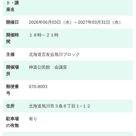
ト・講
座名
開催日
2026年06月03日（水）～2027年03月31日（水）
開催時
１８時～２１時
間
主催
北海道言友会旭川ブロック
開催場
神楽公民館 会議室
所
郵便番
070-8003
号
住所
北海道旭川市３条６丁目１−１２
駐車場
有り
の有無