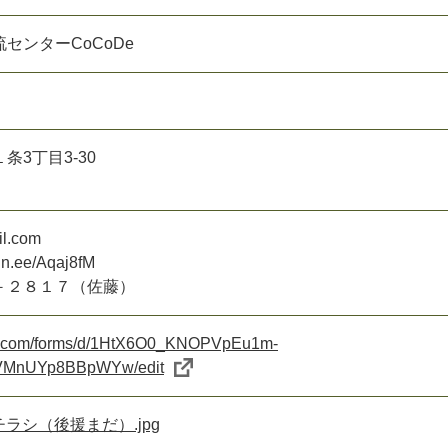
センターCoCoDe
条3丁目3-30
l.com
lin.ee/Aqaj8fM
－２８１７（佐藤）
gle.com/forms/d/1HtX6O0_KNOPVpEu1m-
MnUYp8BBpWYw/edit
チラシ（後援まだ）.jpg