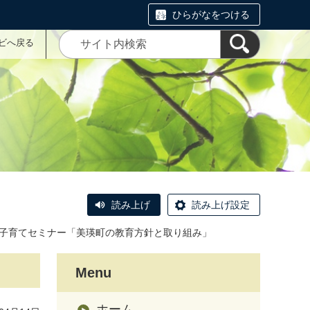
ひらがなをつける
ナビへ戻る
読み上げ
読み上げ設定
子育てセミナー「美瑛町の教育方針と取り組み」
Menu
ホーム