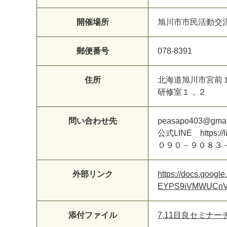
開催場所
旭川市市民活動交流
郵便番号
078-8391
住所
北海道旭川市宮前１
研修室１，２
問い合わせ先
peasapo403@gmai
公式LINE https://
０９０－９０８３
外部リンク
https://docs.goo
EYPS9iVMWUCnV
添付ファイル
7,11目良セミナー