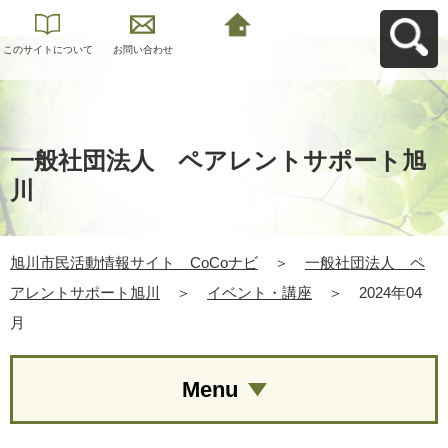
このサイトについて
お問い合わせ
旭川市民活動情報サ
イト CoCoナビへ
戻る
一般社団法人 ペアレントサポート旭
川
旭川市民活動情報サイト CoCoナビ
＞
一般社団法人 ペ
アレントサポート旭川
＞
イベント・講座
＞
2024年04
月
Menu