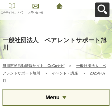
このサイトについて
お問い合わせ
旭川市民活動情報サ
イト CoCoナビへ
戻る
一般社団法人 ペアレントサポート旭
川
旭川市民活動情報サイト CoCoナビ
＞
一般社団法人 ペ
アレントサポート旭川
＞
イベント・講座
＞
2025年07
月
Menu