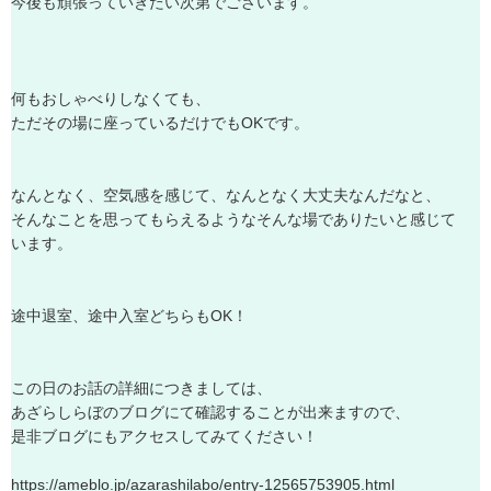
今
後
も
頑
張
っ
て
い
き
た
い
次
第
で
ご
ざ
い
ま
す
。
何
も
お
し
ゃ
べ
り
し
な
く
て
も
、
た
だ
そ
の
場
に
座
っ
て
い
る
だ
け
で
も
O
K
で
す
。
な
ん
と
な
く
、
空
気
感
を
感
じ
て
、
な
ん
と
な
く
大
丈
夫
な
ん
だ
な
と
、
そ
ん
な
こ
と
を
思
っ
て
も
ら
え
る
よ
う
な
そ
ん
な
場
で
あ
り
た
い
と
感
じ
て
い
ま
す
。
途
中
退
室
、
途
中
入
室
ど
ち
ら
も
O
K
！
こ
の
日
の
お
話
の
詳
細
に
つ
き
ま
し
て
は
、
あ
ざ
ら
し
ら
ぼ
の
ブ
ロ
グ
に
て
確
認
す
る
こ
と
が
出
来
ま
す
の
で
、
是
非
ブ
ロ
グ
に
も
ア
ク
セ
ス
し
て
み
て
く
だ
さ
い
！
h
t
t
p
s
:
/
/
a
m
e
b
l
o
.
j
p
/
a
z
a
r
a
s
h
i
l
a
b
o
/
e
n
t
r
y
-
1
2
5
6
5
7
5
3
9
0
5
.
h
t
m
l