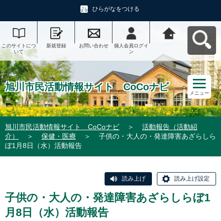
ひらがなをつける
このサイトにつ
新規登録
お問い合わせ
個人会員ログイ
旭川市民活動情
いて
ン
報サイト CoCo
ナビへ戻る
旭川市民活動情報サイト CoCoナビ
メニュー
旭川市民活動情報サイト CoCoナビ
＞
活動報告（活動紹
介）
＞
保健・医療
＞
子供の・大人の・発達障害あざらしら
ぼ1月8日（水）活動報告
読み上げ
読み上げ設定
子供の・大人の・発達障害あざらしらぼ1
月8日（水）活動報告