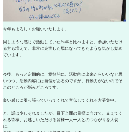
今
年
も
よ
ろ
し
く
お
願
い
い
た
し
ま
す
。
同
じ
よ
う
な
感
じ
で
活
動
し
て
い
た
昨
年
と
比
べ
ま
す
と
、
参
加
い
た
だ
け
る
方
も
増
え
て
、
非
常
に
充
実
し
た
場
に
な
っ
て
き
た
よ
う
な
気
が
し
始
め
て
い
ま
す
。
今
後
、
も
っ
と
定
期
的
に
、
意
欲
的
に
、
活
動
的
に
出
来
た
ら
い
い
な
と
思
い
つ
つ
、
活
動
内
容
に
は
自
信
が
あ
る
の
で
す
が
、
行
動
力
が
な
い
の
で
そ
こ
の
と
こ
ろ
が
悩
み
ど
こ
ろ
で
す
。
良
い
感
じ
に
引
っ
張
っ
て
い
っ
て
く
れ
て
宣
伝
し
て
く
れ
る
方
募
集
中
。
と
、
話
は
少
し
そ
れ
ま
し
た
が
、
目
下
当
面
の
目
標
に
向
け
て
、
支
え
て
く
れ
る
皆
様
、
お
越
し
い
た
だ
け
る
皆
様
一
人
一
人
と
の
つ
な
が
り
を
大
切
に
、