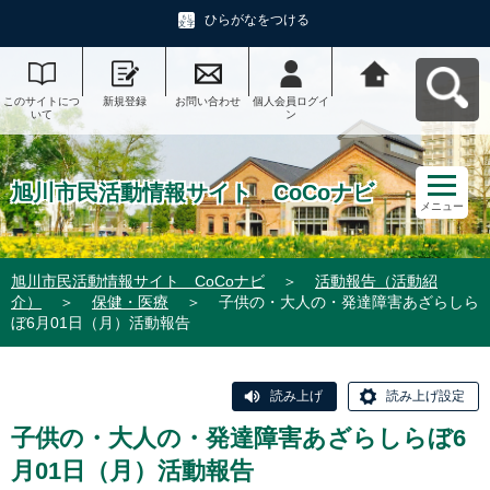
ひらがなをつける
このサイトにつ
新規登録
お問い合わせ
個人会員ログイ
旭川市民活動情
いて
ン
報サイト CoCo
ナビへ戻る
旭川市民活動情報サイト CoCoナビ
メニュー
旭川市民活動情報サイト CoCoナビ
＞
活動報告（活動紹
介）
＞
保健・医療
＞
子供の・大人の・発達障害あざらしら
ぼ6月01日（月）活動報告
読み上げ
読み上げ設定
子供の・大人の・発達障害あざらしらぼ6
月01日（月）活動報告