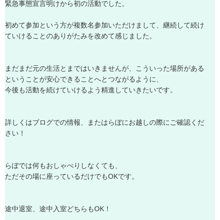
緊
急
事
態
宣
言
明
け
か
ら
初
の
活
動
で
し
た
。
初
め
て
参
加
と
い
う
方
が
複
数
名
参
加
い
た
だ
け
ま
し
て
、
継
続
し
て
続
け
て
い
け
る
こ
と
の
あ
り
が
た
み
を
改
め
て
感
じ
ま
し
た
。
ま
だ
ま
だ
元
の
生
活
と
ま
で
は
い
き
ま
せ
ん
が
、
こ
う
い
っ
た
場
所
が
あ
る
と
い
う
こ
と
が
安
心
で
き
る
こ
と
へ
と
つ
な
が
る
よ
う
に
、
今
後
も
活
動
を
続
け
て
い
け
る
よ
う
精
進
し
て
い
き
た
い
で
す
。
詳
し
く
は
ブ
ロ
グ
で
の
情
報
、
ま
た
は
ら
ぼ
に
お
越
し
の
際
に
ご
確
認
く
だ
さ
い
！
ら
ぼ
で
は
何
も
お
し
ゃ
べ
り
し
な
く
て
も
、
た
だ
そ
の
場
に
座
っ
て
い
る
だ
け
で
も
O
K
で
す
。
途
中
退
室
、
途
中
入
室
ど
ち
ら
も
O
K
！