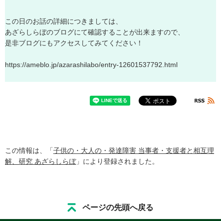
こ
の
日
の
お
話
の
詳
細
に
つ
き
ま
し
て
は
、
あ
ざ
ら
し
ら
ぼ
の
ブ
ロ
グ
に
て
確
認
す
る
こ
と
が
出
来
ま
す
の
で
、
是
非
ブ
ロ
グ
に
も
ア
ク
セ
ス
し
て
み
て
く
だ
さ
い
！
h
t
t
p
s
:
/
/
a
m
e
b
l
o
.
j
p
/
a
z
a
r
a
s
h
i
l
a
b
o
/
e
n
t
r
y
-
1
2
6
0
1
5
3
7
7
9
2
.
h
t
m
l
この情報は、「
子供の・大人の・発達障害 当事者・支援者と相互理
解、研究 あざらしらぼ
」により登録されました。
ページの先頭へ戻る