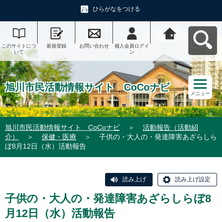
ひらがなをつける
このサイトにつ
新規登録
お問い合わせ
個人会員ログイ
旭川市民活動情
いて
ン
報サイト CoCo
ナビへ戻る
旭川市民活動情報サイト CoCoナビ
メニュー
旭川市民活動情報サイト CoCoナビ
＞
活動報告（活動紹
介）
＞
保健・医療
＞
子供の・大人の・発達障害あざらしら
ぼ8月12日（水）活動報告
読み上げ
読み上げ設定
子供の・大人の・発達障害あざらしらぼ8
月12日（水）活動報告