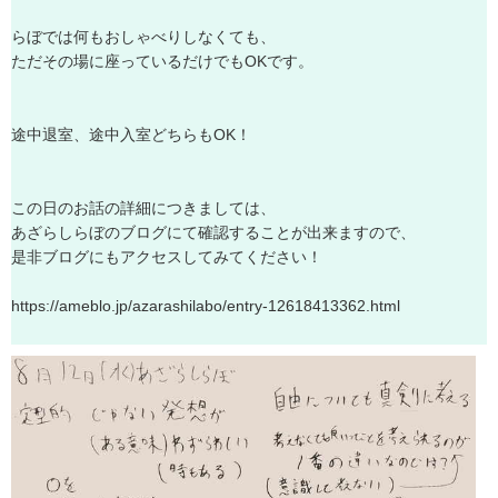
ら
ぼ
で
は
何
も
お
し
ゃ
べ
り
し
な
く
て
も
、
た
だ
そ
の
場
に
座
っ
て
い
る
だ
け
で
も
O
K
で
す
。
途
中
退
室
、
途
中
入
室
ど
ち
ら
も
O
K
！
こ
の
日
の
お
話
の
詳
細
に
つ
き
ま
し
て
は
、
あ
ざ
ら
し
ら
ぼ
の
ブ
ロ
グ
に
て
確
認
す
る
こ
と
が
出
来
ま
す
の
で
、
是
非
ブ
ロ
グ
に
も
ア
ク
セ
ス
し
て
み
て
く
だ
さ
い
！
h
t
t
p
s
:
/
/
a
m
e
b
l
o
.
j
p
/
a
z
a
r
a
s
h
i
l
a
b
o
/
e
n
t
r
y
-
1
2
6
1
8
4
1
3
3
6
2
.
h
t
m
l