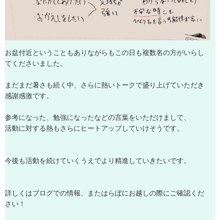
お
盆
付
近
と
い
う
こ
と
も
あ
り
な
が
ら
も
こ
の
日
も
複
数
名
の
方
が
い
ら
し
て
く
だ
さ
い
ま
し
た
。
ま
だ
ま
だ
暑
さ
も
続
く
中
、
さ
ら
に
熱
い
ト
ー
ク
で
盛
り
上
げ
て
い
た
だ
き
感
謝
感
激
で
す
。
参
考
に
な
っ
た
、
勉
強
に
な
っ
た
な
ど
の
言
葉
を
い
た
だ
け
ま
し
て
、
活
動
に
対
す
る
熱
も
さ
ら
に
ヒ
ー
ト
ア
ッ
プ
し
て
い
け
そ
う
で
す
。
今
後
も
活
動
を
続
け
て
い
く
う
え
で
よ
り
精
進
し
て
い
き
た
い
で
す
。
詳
し
く
は
ブ
ロ
グ
で
の
情
報
、
ま
た
は
ら
ぼ
に
お
越
し
の
際
に
ご
確
認
く
だ
さ
い
！