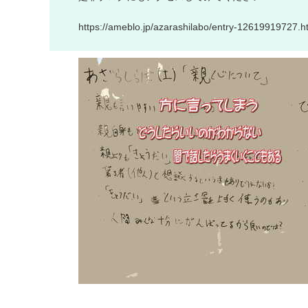
h
t
t
p
s
:
/
/
a
m
e
b
l
o
.
j
p
/
a
z
a
r
a
s
h
i
l
a
b
o
/
e
n
t
r
y
-
1
2
6
1
9
9
1
9
7
2
7
.
h