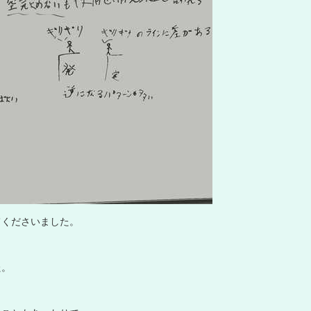
て
く
だ
さ
い
ま
し
た
。
た
。