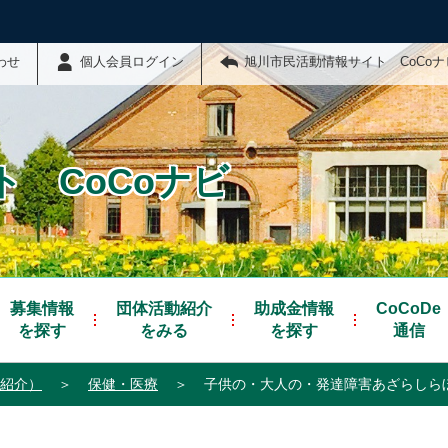
わせ
個人会員ログイン
旭川市民活動情報サイト CoCo
 CoCoナビ
募集情報
団体活動紹介
助成金情報
CoCoDe
を探す
をみる
を探す
通信
紹介）
＞
保健・医療
＞
子供の・大人の・発達障害あざらしらぼ