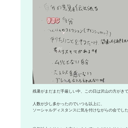
残
暑
が
ま
だ
ま
だ
手
厳
し
い
中
、
こ
の
日
は
沢
山
の
方
が
き
人
数
が
少
し
多
か
っ
た
の
で
い
つ
も
以
上
に
、
ソ
ー
シ
ャ
ル
デ
ィ
ス
タ
ン
ス
に
気
を
付
け
な
が
ら
の
会
で
し