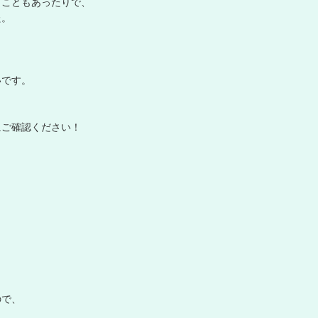
う
こ
と
も
あ
っ
た
り
で
、
た
。
い
で
す
。
に
ご
確
認
く
だ
さ
い
！
の
で
、