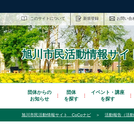
サイト内検索
このサイトについて
新規登録
お問い合
旭川市民活動情報サイト
団体からの
団体
イベント・講座
お知らせ
を探す
を探す
旭川市民活動情報サイト CoCoナビ
＞
活動報告（活動