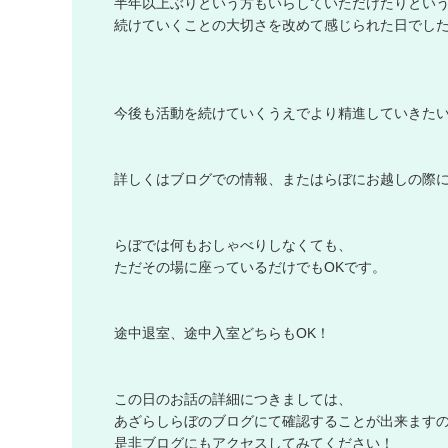
半
年
以
上
ぶ
り
と
い
う
方
も
い
ら
し
て
い
た
だ
け
た
り
と
い
続
け
て
い
く
こ
と
の
大
切
さ
を
改
め
て
感
じ
ら
れ
た
日
で
し
今
後
も
活
動
を
続
け
て
い
く
う
え
で
よ
り
精
進
し
て
い
き
た
詳
し
く
は
ブ
ロ
グ
で
の
情
報
、
ま
た
は
ら
ぼ
に
お
越
し
の
際
ら
ぼ
で
は
何
も
お
し
ゃ
べ
り
し
な
く
て
も
、
た
だ
そ
の
場
に
座
っ
て
い
る
だ
け
で
も
O
K
で
す
。
途
中
退
室
、
途
中
入
室
ど
ち
ら
も
O
K
！
こ
の
日
の
お
話
の
詳
細
に
つ
き
ま
し
て
は
、
あ
ざ
ら
し
ら
ぼ
の
ブ
ロ
グ
に
て
確
認
す
る
こ
と
が
出
来
ま
す
是
非
ブ
ロ
グ
に
も
ア
ク
セ
ス
し
て
み
て
く
だ
さ
い
！