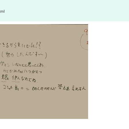
t
m
l