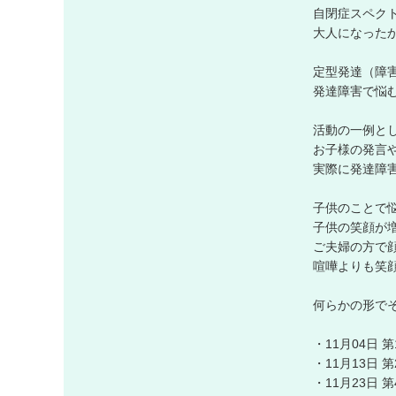
自閉症スペク
大人になった
定型発達（障
発達障害で悩
活動の一例と
お子様の発言
実際に発達障
子供のことで
子供の笑顔が
ご夫婦の方で
喧嘩よりも笑
何らかの形で
・11月04日 
・11月13日 
・11月23日 