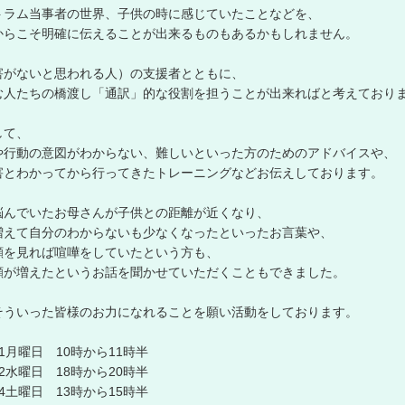
トラム当事者の世界、子供の時に感じていたことなどを、
からこそ明確に伝えることが出来るものもあるかもしれません。
害がないと思われる人）の支援者とともに、
む人たちの橋渡し「通訳」的な役割を担うことが出来ればと考えており
して、
や行動の意図がわからない、難しいといった方のためのアドバイスや、
害とわかってから行ってきたトレーニングなどお伝えしております。
悩んでいたお母さんが子供との距離が近くなり、
増えて自分のわからないも少なくなったといったお言葉や、
顔を見れば喧嘩をしていたという方も、
顔が増えたというお話を聞かせていただくこともできました。
そういった皆様のお力になれることを願い活動をしております。
第1月曜日 10時から11時半
第2水曜日 18時から20時半
第4土曜日 13時から15時半