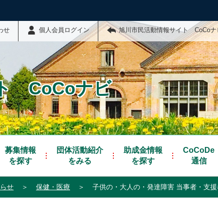
わせ
個人会員ログイン
旭川市民活動情報サイト CoCo
 CoCoナビ
募集情報
団体活動紹介
助成金情報
CoCoDe
を探す
をみる
を探す
通信
らせ
＞
保健・医療
＞
子供の・大人の・発達障害 当事者・支援