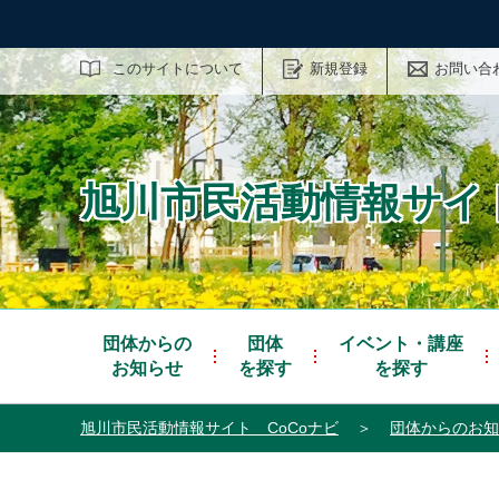
サイト内検索
このサイトについて
新規登録
お問い合
旭川市民活動情報サイト
団体からの
団体
イベント・講座
お知らせ
を探す
を探す
旭川市民活動情報サイト CoCoナビ
＞
団体からのお知