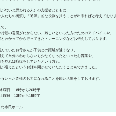
害がないと思われる人）の支援者とともに、
む人たちの橋渡し「通訳」的な役割を担うことが出来ればと考えており
して、
や行動の意図がわからない、難しいといった方のためのアドバイスや、
害とわかってから行ってきたトレーニングなどお伝えしております。
悩んでいたお母さんが子供との距離が近くなり、
増えて自分のわからないも少なくなったといったお言葉や、
顔を見れば喧嘩をしていたという方も、
顔が増えたというお話を聞かせていただくこともできました。
そういった皆様のお力になれることを願い活動をしております。
2水曜日 18時から20時半
4土曜日 13時から15時半
きわ市民ホール