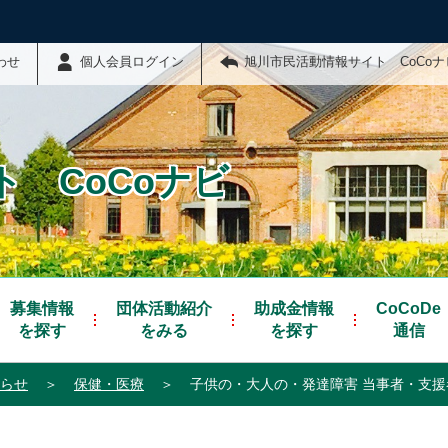
わせ
個人会員ログイン
旭川市民活動情報サイト CoCo
 CoCoナビ
募集情報
団体活動紹介
助成金情報
CoCoDe
を探す
をみる
を探す
通信
らせ
＞
保健・医療
＞
子供の・大人の・発達障害 当事者・支援