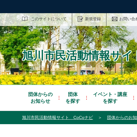
サイト内検索
このサイトについて
新規登録
お問い合
旭川市民活動情報サイト
団体からの
団体
イベント・講座
お知らせ
を探す
を探す
旭川市民活動情報サイト CoCoナビ
＞
団体からのお知