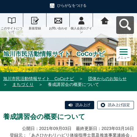
ひらがなをつける
このサイトにつ
新規登録
お問い合わせ
個人会員ログイ
旭川市民活動情
いて
ン
報サイト CoCo
ナビへ戻る
旭川市民活動情報サイト CoCoナビ
メニュー
旭川市民活動情報サイト CoCoナビ
＞
団体からのお知らせ
＞
まちづくり
＞
養成講習会の概要について
読み上げ
読み上げ設定
養成講習会の概要について
公開日：2021年09月03日 最終更新日：2023年03月16日
登録元：「
あさひかわリハビリ体操指導士普及推進事業連絡会
」