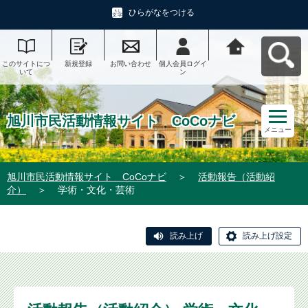
ひらがなをつける
このサイトにつ
新規登録
お問い合わせ
個人会員ログイ
旭川市民活動情
いて
ン
報サイト CoCo
ナビへ戻る
旭川市民活動情報サイト CoCoナビ
メニュー
旭川市民活動情報サイト CoCoナビ
＞
活動報告（活動紹
介）
＞
学術・文化・芸術
読み上げ
読み上げ設定